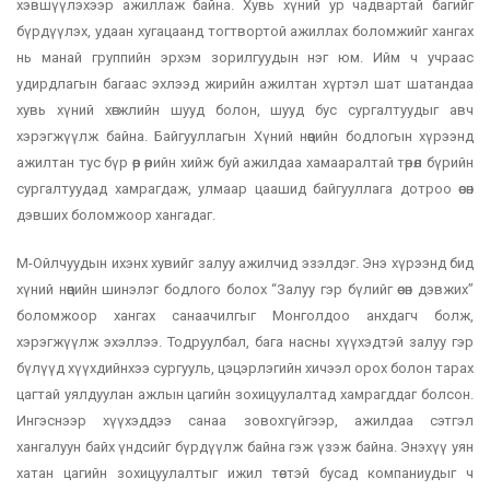
хэвшүүлэхээр ажиллаж байна. Хувь хүний ур чадвартай багийг
бүрдүүлэх, удаан хугацаанд тогтвортой ажиллах боломжийг хангах
нь манай группийн эрхэм зорилгуудын нэг юм. Ийм ч учраас
удирдлагын багаас эхлээд жирийн ажилтан хүртэл шат шатандаа
хувь хүний хөгжлийн шууд болон, шууд бус сургалтуудыг авч
хэрэгжүүлж байна. Байгууллагын Хүний нөөцийн бодлогын хүрээнд
ажилтан тус бүр өөр өөрийн хийж буй ажилдаа хамааралтай төрөл бүрийн
сургалтуудад хамрагдаж, улмаар цаашид байгууллага дотроо өсөн
дэвших боломжоор хангадаг.
М-Ойлчуудын ихэнх хувийг залуу ажилчид эзэлдэг. Энэ хүрээнд бид
хүний нөөцийн шинэлэг бодлого болох “Залуу гэр бүлийг өсөн дэвжих”
боломжоор хангах санаачилгыг Монголдоо анхдагч болж,
хэрэгжүүлж эхэллээ. Тодруулбал, бага насны хүүхэдтэй залуу гэр
бүлүүд хүүхдийнхээ сургууль, цэцэрлэгийн хичээл орох болон тарах
цагтай уялдуулан ажлын цагийн зохицуулалтад хамрагддаг болсон.
Ингэснээр хүүхэддээ санаа зовохгүйгээр, ажилдаа сэтгэл
хангалуун байх үндсийг бүрдүүлж байна гэж үзэж байна. Энэхүү уян
хатан цагийн зохицуулалтыг ижил төстэй бусад компаниудыг ч