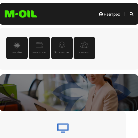
Нэвтрэх
М-ОЙЛ
M-WALLET
ҮЙЛЧИЛГЭЭ
САЛБАР