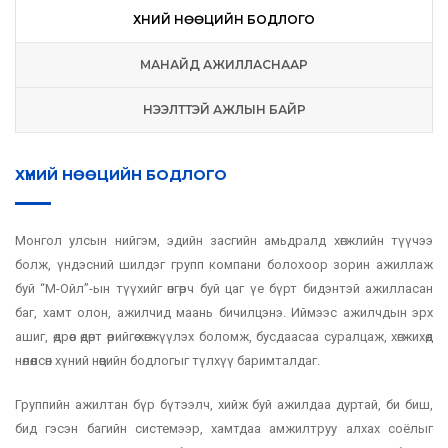
ХҮНИЙ НӨӨЦИЙН БОДЛОГО
МАНАЙД АЖИЛЛАСНААР
НЭЭЛТТЭЙ АЖЛЫН БАЙР
ХҮНИЙ НӨӨЦИЙН БОДЛОГО
Монгол улсын нийгэм, эдийн засгийн амьдралд хөгжлийн түүчээ
болж, үндэсний шилдэг групп компани болохоор зорин ажиллаж
буй “М-Ойл”-ын түүхийг өнгөрч буй цаг үе бүрт бидэнтэй ажилласан
баг, хамт олон, ажилчид маань бичилцэнэ. Иймээс ажилчдын эрх
ашиг, өдрөөс өдөрт өөрийгөө хөгжүүлэх боломж, бусдаасаа суралцаж, хөгжихөд
нөлөөлсөн хүний нөөцийн бодлогыг түлхүү баримталдаг.
Группийн ажилтан бүр бүтээлч, хийж буй ажилдаа дуртай, би биш,
бид гэсэн багийн системээр, хамтдаа амжилтруу алхах соёлыг