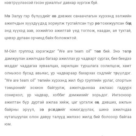
нэвтрүүлээсэй гэсэн уриалгыг давхар хүргэж буй.
Мөн Залуу гэр бүлүүдийг өсөн дэвжих санаачлагын хүрээнд ээлжийн
ажилчдын хүүхдүүдэд зориулж тусгайлсан түр өрөөг тохижуулсан бөгөөд
энд хүүхэд аав, ээжийгээ ажилтай үед тоглож, наадан, ая тухтай,
цэвэр дулаан орчинд байх боломжтой.
М-Ойл группэд хэрэгждэг “We are team oil” төсөл бий. Энэ төслөөр
дамжуулан ажилчдаа багаар ажиллах ур чадварт сургах, бие биедээ
мэддэг чаддагаа хуваалцах, харилцан туршлага солилцож, хамт
олныхоо бусад авьяас, ур чадвараар бахархах сэдлийг төрүүлдэг.
“We are team oil” төслийн хүрээнд жил бүр группийн урлаг, спортын
тэмцээнийг зохион байгуулж, ажилчдынхаа ажлаас гадуурх
сонирхол, ур чадвар, хоббиг дэмжихийг зорьдог. Ингэснээр
ажилтан бүр дуртай ажлаа хийж, цаг үргэлж өсөх, дэвших, ажлын
байрны эрүүл, зөв өрсөлдөөнийг нэмэгдүүлэх, шинэ ажилчдаа
нутагшуулах олон давуу талууд жилээс жилд бий болсоор байгаа
юм.