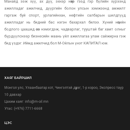
Манайд ээж хүү, ах дүү, эхнэр нөхөр гээд гэр бүлийн хүрээнд
ажилладаг ажилчид, дүүргийн болон улсын хэмжээнд амжилт
гаргаж буй спорт, урлагийнхан, нефтийн салбарын шилдгүүд
ажилладаг нь бидний бас нэгэн бахархал билээ. Хүний нөөцийн
бодлого цаашид өсөн нэмэгдэж, чадварлаг, тууштай баг хамт олныг
бүрдүүлснээр бизнесийн маань үйл ажиллагаа улам сайжирна гэж
бид үздэг. Иймд ажилчид бол М-Ойлын үнэт КАПИТАЛ юм.
ХАЯГ БАЙРШИЛ
Монгол улс, Улаанбаатар хот, Чингэлтэй дүүрэг, 1-р хороо, Экспресс таур
10 давхар
Цахим хаяг:
info@m-oil.mn
Утас: (+976) 7711-6668
ЦЭС